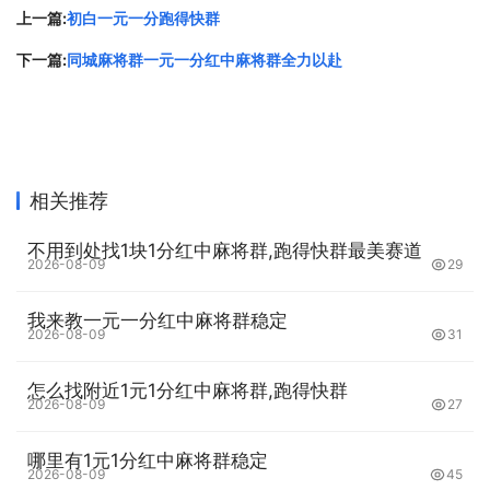
不同。暗杠适用于手中已有三张相同的牌，这时可以选择暗
上一篇:
初白一元一分跑得快群
杠，算法会比明杠更高，不会让其他玩家知道你的手牌情
下一篇:
同城麻将群一元一分红中麻将群全力以赴
况；明杠则适用于想要扩大自己和对手的差距的情况。比
如，当你的手牌中已经有了自己的刻子，而对手的手牌中还
有一张相同的牌时，你可以选择明杠这张牌，从而扩大自己
的胡牌范围，并让对手的手牌更加不稳定。
相关推荐
第四、主动出牌稳住局面
不用到处找1块1分红中麻将群,跑得快群最美赛道
2026-08-09
29
在麻将游戏中，局面的变化是非常快速的，一张牌的选择错
漏，就可能扭转整个局面。因此，在打牌的时候，需要时刻
我来教一元一分红中麻将群稳定
2026-08-09
31
紧握局势，做出正确的决策。有时候，你需要主动出牌来稳
住局面，比如选择一张比较平稳的牌打出，避免打出一张打
怎么找附近1元1分红中麻将群,跑得快群
穿可能会让整个局面大重构。同时,要加强和队友之间的沟
2026-08-09
27
通，互相协调和配合，达成共同的目标。
哪里有1元1分红中麻将群稳定
2026-08-09
45
第五、保持冷静，不轻易放弃