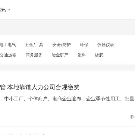
资讯
电工电气
五金/工具
安全/防护
环保
仪器仪表
交通运输
商务服务
冶金矿产
塑料
橡胶
理
包装/印刷
汽摩及配件
日用百货
能源
加工
美妆日化
运动户外
服装
传媒/广电
工艺品/礼品
其他未分类
管 本地靠谱人力公司合规缴费
，中小工厂、个体商户、电商企业遍布，企业季节性用工、批量