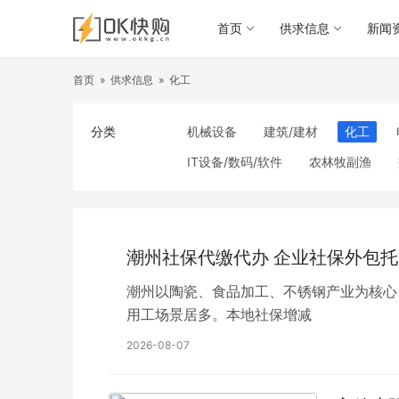
首页
供求信息
新闻
首页
»
供求信息
»
化工
分类
机械设备
建筑/建材
化工
IT设备/数码/软件
农林牧副渔
食品饮料
电子元器件
医疗/护
照明
通信产品
家用电器
纺织/皮革
办公/文教
纸业
潮州社保代缴代办 企业社保外包托
潮州以陶瓷、食品加工、不锈钢产业为核心
用工场景居多。本地社保增减
2026-08-07