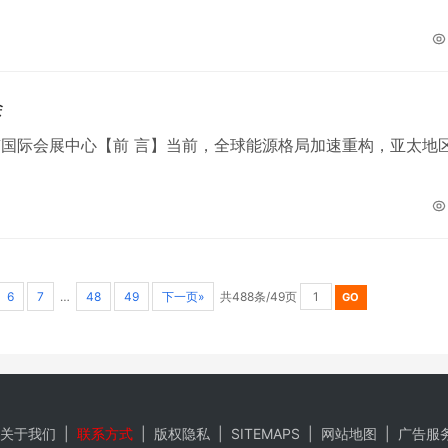
会
点：海南国际会展中心【前 言】当前，全球能源格局加速重构，亚太地
6
7
…
48
49
下一页»
共488条/49页
关于我们
|
联系方式
|
版权隐私
|
SITEMAPS
|
网站地图
|
广告服