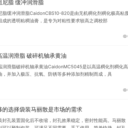
阻尼脂 缓冲润滑脂
脂缓冲润滑脂CaidonCBS10-820是由无机稠化剂稠化极高粘
组成的透明粘稠油膏，是专为对粘性要求较高之调校部
高温润滑脂 破碎机轴承黄油
润滑脂破碎机轴承黄油CaidonMC5045是以高温稠化剂稠化高
油，并加入极压、抗氧、防锈等多种添加剂精制而成，具
移的选择袋装马丽散是市场的需求
装封孔装置固化后不收缩，封孔效果稳定，密封性能高。马丽散
剂可以预制包装，可满足不同需要。手工使用，简单快捷。封孔