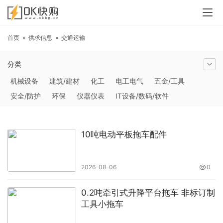
首页
»
供求信息
»
交通运输
分类
机械设备
建筑/建材
化工
电工电气
五金/工具
安全/防护
环保
仪器仪表
IT设备/数码/软件
农林牧副渔
交通运输
商务服务
冶金矿产
塑料
橡胶
食品饮料
电子元器件
医疗/护理
包装/印刷
10吨电动平板拖车配件
汽摩及配件
日用百货
能源
加工
照明
通信产品
家用电器
美妆日化
运动户外
服装
传媒/广电
2026-08-06
0
工艺品/礼品
纺织/皮革
办公/文教
纸业
其他未分类
0.2吨牵引式升降平台拖车 非标订制
工具小拖车