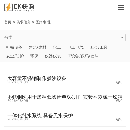
首页
»
供求信息
»
医疗/护理
分类
机械设备
建筑/建材
化工
电工电气
五金/工具
安全/防护
环保
仪器仪表
IT设备/数码/软件
农林牧副渔
交通运输
商务服务
冶金矿产
塑料
橡胶
食品饮料
电子元器件
医疗/护理
包装/印刷
大容量不锈钢制作煮沸设备
汽摩及配件
日用百货
能源
加工
照明
通信产品
2026-08-06
0
家用电器
美妆日化
运动户外
服装
传媒/广电
不锈钢医用干燥柜低噪音单/双开门实验室器械干燥箱
工艺品/礼品
纺织/皮革
办公/文教
纸业
其他未分类
2026-08-06
0
一体化纯水系统 具备无水保护
2026-08-06
0