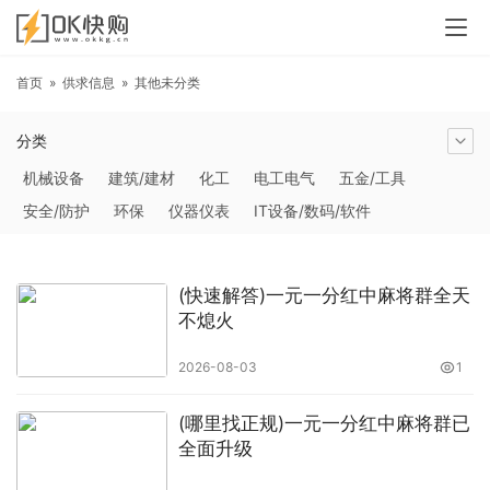
首页
»
供求信息
»
其他未分类
分类
机械设备
建筑/建材
化工
电工电气
五金/工具
安全/防护
环保
仪器仪表
IT设备/数码/软件
农林牧副渔
交通运输
商务服务
冶金矿产
塑料
橡胶
食品饮料
电子元器件
医疗/护理
包装/印刷
(快速解答)一元一分红中麻将群全天
汽摩及配件
日用百货
能源
加工
照明
通信产品
不熄火
家用电器
美妆日化
运动户外
服装
传媒/广电
2026-08-03
1
工艺品/礼品
纺织/皮革
办公/文教
纸业
其他未分类
(哪里找正规)一元一分红中麻将群已
全面升级