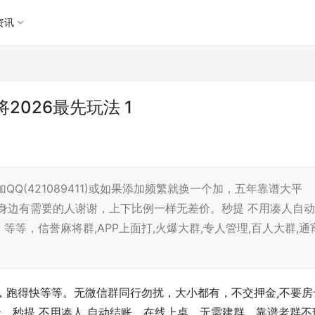
资讯
026最先玩法 1
就加QQ(421089411)或如果添加频繁就换一个加，五年靠谱大平
身边有需要的人谢谢，上下比例一样无差价。秒提 不用凑人自动
等，信誉麻将群,APP上面打,火爆大群,专人管理,百人大群,通
、血战，跑得快等等。无微信群同行勿扰，大小都有，不交押金,不要房
价。秒提 不用凑人 自动结账、在线上桌、无需建群，靠谱老群不