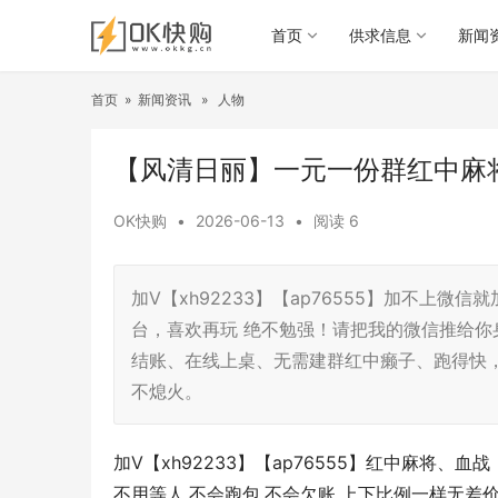
首页
供求信息
新闻
首页
»
新闻资讯
»
人物
【风清日丽】一元一份群红中麻将2
OK快购
•
2026-06-13
•
阅读
6
加V【xh92233】【ap76555】加不上微信
台，喜欢再玩 绝不勉强！请把我的微信推给你
结账、在线上桌、无需建群红中癞子、跑得快，等
不熄火。
加V【xh92233】【ap76555】红中麻将
不用等人,不会跑包,不会欠账.上下比例一样无差