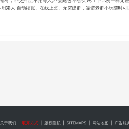
都有，不交押金,不用等人,不会跑包,不会欠账.上下比例一样无差
不用凑人 自动结账、在线上桌、无需建群，靠谱老群不玩随时可
打，没有三缺一的烦恼。喜欢再玩 绝不勉强！上下比例一样无
不用凑人 自动结账、在线上桌、无需建群加不上微信就加
42285或如果添加频繁就换一个。
关于我们
|
联系方式
|
版权隐私
|
SITEMAPS
|
网站地图
|
广告服