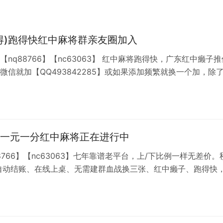
得)跑得快红中麻将群亲友圈加入
【nq88766】【nc63063】 红中麻将跑得快，广东红中癞子推
微信就加【QQ493842285】或如果添加频繁就换一个加，除
可能说有不带押的群，除非都是熟人，本群两百多名忠实玩家都
海，无一例外可支持各种验证，欢迎加微咨询，时间：全天24
单挑，多人，亲友圈模式、秒上下。
一元一分红中麻将正在进行中
88766】【nc63063】七年靠谱老平台，上/下比例一样无差价。
自动结账、在线上桌、无需建群血战换三张、红中癞子、跑得快
%真人组局无需等待，有IP定位有回放有专人巡查伙牌。没有鸭金
的速度来！加不上微信就加QQ493842285