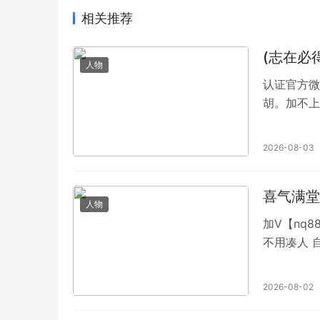
相关推荐
(志在必
人物
认证官方微
胡。加不上
下分模式不
来自五湖四
2026-08-03
游戏类型：
喜气满堂
人物
加V【nq
不用凑人 
等，100
找靠谱平台
2026-08-02