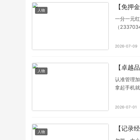
【免押金
人物
一分一元红
（2337
出现三缺一
熠熠生辉，
2026-07-09
【卓越品
人物
认准管理加v
拿起手机就
坐车的时候
么玩，群内
2026-07-01
在，全网最
【记录经
人物