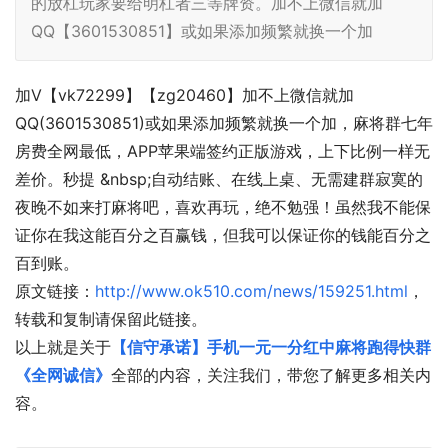
的放杠玩家要给明杠者三等牌资。加不上微信就加
QQ【3601530851】或如果添加频繁就换一个加
加V【vk72299】【zg20460】加不上微信就加
QQ(3601530851)或如果添加频繁就换一个加，麻将群七年
房费全网最低，APP苹果端签约正版游戏，上下比例一样无
差价。秒提 &nbsp;自动结账、在线上桌、无需建群寂寞的
夜晚不如来打麻将吧，喜欢再玩，绝不勉强！虽然我不能保
证你在我这能百分之百赢钱，但我可以保证你的钱能百分之
百到账。
原文链接：
http://www.ok510.com/news/159251.html
，
转载和复制请保留此链接。
以上就是关于
【信守承诺】手机一元一分红中麻将跑得快群
《全网诚信》
全部的内容，关注我们，带您了解更多相关内
容。