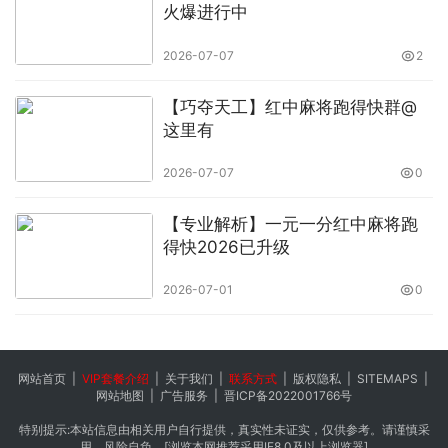
火爆进行中
2026-07-07
2
【巧夺天工】红中麻将跑得快群@
这里有
2026-07-07
0
【专业解析】一元一分红中麻将跑
得快2026已升级
2026-07-01
0
网站首页
|
VIP套餐介绍
|
关于我们
|
联系方式
|
版权隐私
|
SITEMAPS
|
网站地图
|
广告服务
|
晋ICP备2022001766号
特别提示:本站信息由相关用户自行提供，真实性未证实，仅供参考。请谨慎采
用，风险自负。[浏览本网推荐采用IE8.0及以上浏览器]